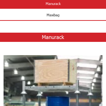
Manurack
Maxibag
Manurack