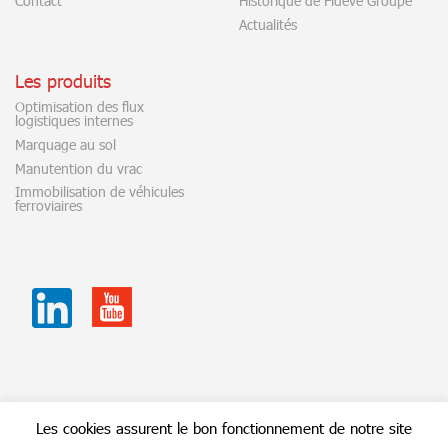
Contact
Historique de Fidève Groupe
Actualités
Les produits
Optimisation des flux
logistiques internes
Marquage au sol
Manutention du vrac
Immobilisation de véhicules
ferroviaires
Youtube
Linkedin
Les cookies assurent le bon fonctionnement de notre site
Manuline